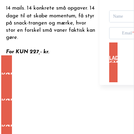
4 mails. 14 konkrete små opgaver. 14
1
dage til at skabe momentum, få styr
Name
på snack-trangen og mærke, hvor
stor en forskel små vaner faktisk kan
Email
gøre.
For KUN 227,- kr.
LAD MIG 
GANG NU
For KUN 247,
KØB NU OG START I DAG
KUN 227,- kr.
KØB NU OG START I DAG
KUN 227,- kr.
KØB NU OG START I DAG
KUN 227,- kr.