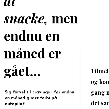
at
snacke,
men
endnu en
måned er
gået...
Tilmel
og kom
gang 
Sig farvel til cravings - før endnu
en måned glider forbi på
det s
autopilot!