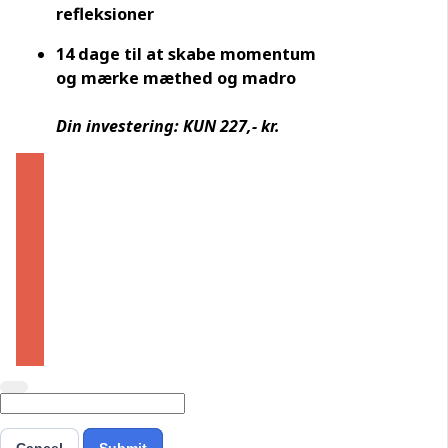
refleksioner
14 dage til at skabe momentum
og mærke mæthed og madro
Din investering: KUN 227,- kr.
HOP MED PÅ FORANDRINGEN I DAG
HOP MED PÅ FORANDRINGEN I DAG
HOP MED PÅ FORANDRINGEN I DAG
Cancel
Submit