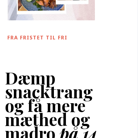
FRA FRISTET TIL FRI
Dæmp
snacktrang
og få mere
mæthed og
madro
på 14