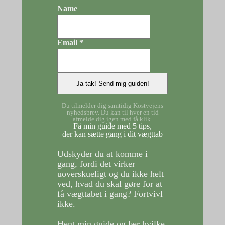
Name
Email *
Du tilmelder dig samtidig Kostvejens
nyhedsbrev. Du kan til hver en tid
afmelde dig igen med få klik.
Få min guide med 5 tips,
der kan sætte gang i dit vægttab
Udskyder du at komme i
gang, fordi det virker
uoverskueligt og du ikke helt
ved, hvad du skal gøre for at
få vægttabet i gang?
Fortvivl
ikke.
Hent min guide og lær hvilke