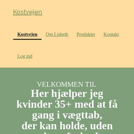
Kostvejen
(current)
Kostvejen
Om Lisbeth
Produkter
Kontakt
Log ind
VELKOMMEN TIL
Her hjælper jeg
kvinder 35+ med at få
gang i vægttab,
der kan holde, uden