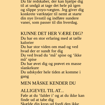
Du får redskaber, der kan hjælpe dig
til at undgå at tage det hele på igen
og slippe yoyo-vægten. Jeg giver dig
konkrete værktøjer til nemt at starte
din nye livsstil og indføre sundere
vaner, som passer til din hverdag.
KUNNE DET HER VÆRE DIG?
Du har en stor erfaring med at tælle
kalorier
Du har stor viden om mad og ved
hvad der er sundt for dig
Du ved hvad du ‘må’ spise og ‘ikke
må’ spise
Du har øvet dig og prøvet en masse
slankekure
Du udskyder hele tiden at komme i
gang
MEN MÅSKE KENDER DU
ALLIGEVEL TIL AT...
Føle at du ‘falder i’ og at du ikke kan
finde ud at tabe dig
Skælde din krop ud fordi den ikke