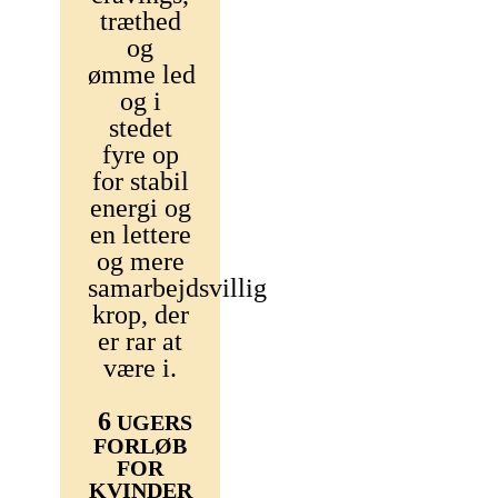
træthed
og
ømme
led
og i
stedet
fyre op
for stabil
energi og
en lettere
og mere
samarbejdsvillig
krop, der
er rar at
være i.
6
UGERS
FORLØB
FOR
KVINDER