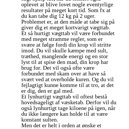
oplevet at blive lovet nogle eventyrlige
resultater på meget kort tid. Som fx at
du kan tabe dig 12 kg på 2 uger.
Problemet er, at den måde at tabe sig på
giver dig et meget kortvarigt vægttab.
Et så hurtigt vægttab vil være forbundet
med meget stramme regler, som er
svære at følge fordi din krop vil stritte
imod. Du vil skulle kæmpe med sult,
træthed, manglende energi og en stor
lyst til at spise den mad, din krop har
brug for. Det vil også ofte være
forbundet med skam over at have så
svært ved at overholde kuren. Og du vil
fejlagtigt kunne komme til at tro, at det
er dig, den er gal med.
Et lynhurtigt vægttab vil oftest bestå
hovedsageligt af væsketab. Derfor vil du
også lynhurtigt tage kiloene på igen, når
du ikke længere kan holde til at være
konstant sulten.
Men det er helt i orden at ønske et