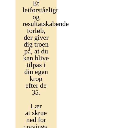
Et
letforståeligt
og
resultatskabende
forløb,
der giver
dig troen
på, at du
kan blive
tilpas i
din egen
krop
efter de
35.
Lær
at
skrue
ned for
cravings,