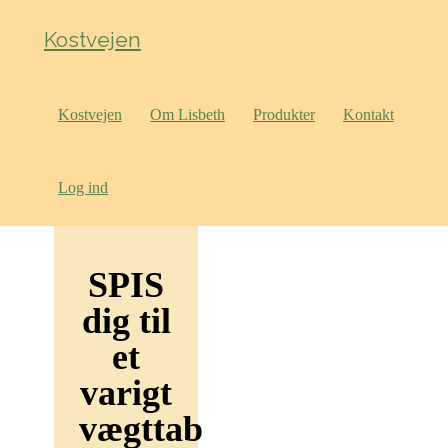
Kostvejen
Kostvejen
Om Lisbeth
Produkter
Kontakt
Log ind
SPIS
dig til
et
varigt
vægttab