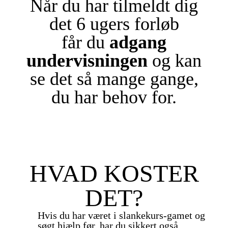
Når du har tilmeldt dig
det 6 ugers forløb
får du
adgang
undervisningen
og
kan
se det så mange gange,
du har behov for.
This is where you can write a bit more.
Think of this as your "elevator pitch" or
HVAD KOSTER
"sales letter". As always, make it clear
and tie it back to your customer's
success.
DET?
Hvis du har været i slankekurs-gamet og
søgt hjælp før, har du sikkert også